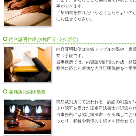
事ができます。
「契約書を作りたいがどうしたらよいの
にお任せください。
内容証明作成(債権回収･支払督促)
内容証明郵便は金銭トラブルの際や、家
立つ手段です。
当事務所では、内容証明郵便の作成・発
案件に応じた適切な内容証明郵便をご用
各種訴訟関係業務
簡易裁判所にて扱われる、訴訟の利益が1
より認可を受けた認定司法書士が訴訟を
当事務所には認定司法書士が所属してお
ったり、和解や調停の手続きを行わせて