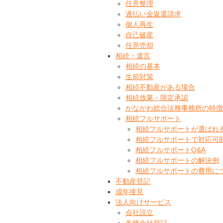
任意整理
過払い金返還請求
個人再生
自己破産
任意売却
相続・遺言
相続の基本
生前対策
相続不動産がある場合
相続放棄・限定承認
かながわ総合法務事務所の特徴
相続フルサポート
相続フルサポートが選ばれ
相続フルサポートで対応可
相続フルサポートQ&A
相続フルサポートの解決例
相続フルサポートの費用に
不動産登記
成年後見
法人向けサービス
会社設立